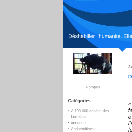
Déshabiller l’humanité. Elle
2
D
À propos
Catégories
«
f
A 100.000 années des
é
Lumières
l
annonces
Antisémitisme
f