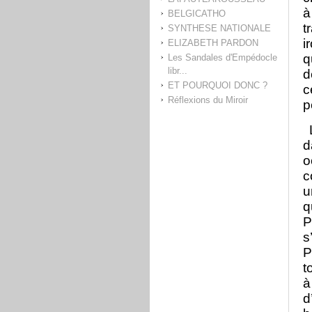
à
BELGICATHO
t
SYNTHESE NATIONALE
i
ELIZABETH PARDON
q
Les Sandales d'Empédocle
libr...
d
ET POURQUOI DONC ?
c
Réflexions du Miroir
p
L
d
o
c
u
q
P
s
P
t
à
d