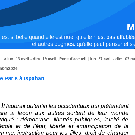
M
 est si belle quand elle est nue, qu’elle n’est pas affub
et autres dogmes, qu'elle peut penser et s'e
« lun. 13 avril - dim. 19 avril
|
Page d'accueil
|
lun. 27 avril - dim. 03 m
4/04/2026
e Paris à Ispahan
I
l faudrait qu’enfin les occidentaux qui prétendent
aire la leçon aux autres sortent de leur monde
triqué : démocratie, libertés publiques, laïcité de
’école et de l’état, liberté et émancipation de la
emme, instruction pour les filles, droit de changer