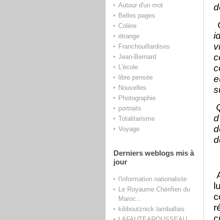
Autour d'un mot
d
Belles pages
Q
Colère
i
étrange
v
Franchouillardises
c
Jean-Bernard
c
L'école
libre pensée
e
Nouvelles
s
Photographie
Q
portraits
d
Totalitarisme
d
Voyage
d
Derniers weblogs mis à
jour
l'information nationaliste
l
Le Royaume Chérifien du
c
Maroc...
r
kibboutznick lamballais
c
LAFAUTEAROUSSEAU