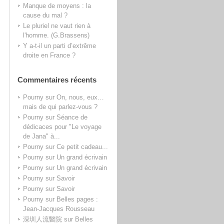
Manque de moyens : la
cause du mal ?
Le pluriel ne vaut rien à
l'homme. (G.Brassens)
Y a-t-il un parti d’extrême
droite en France ?
Commentaires récents
Pourny
sur
On, nous, eux…
mais de qui parlez-vous ?
Pourny
sur
Séance de
dédicaces pour "Le voyage
de Jana" à...
Pourny
sur
Ce petit cadeau...
Pourny
sur
Un grand écrivain
Pourny
sur
Un grand écrivain
Pourny
sur
Savoir
Pourny
sur
Savoir
Pourny
sur
Belles pages :
Jean-Jacques Rousseau
深圳人流醫院
sur
Belles