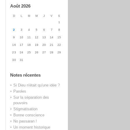
Août 2026
D
L
M
M
J
V
S
1
2
3
4
5
6
7
8
9
10
11
12
13
14
15
16
17
18
19
20
21
22
23
24
25
26
27
28
29
30
31
Notes récentes
Si Dieu n'était qu'une idée ?
Paroles
Sur la séparation des
pouvoirs
Stigmatisation
Bonne conscience
No passaran !
Un moment historique