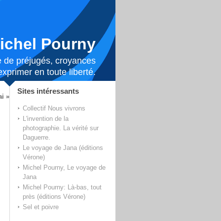
ichel Pourny
lée de préjugés, croyances
xprimer en toute liberté.
Sites intéressants
ai »
Collectif Nous vivrons
L'invention de la
photographie. La vérité sur
Daguerre.
Le voyage de Jana (éditions
Vérone)
Michel Pourny, Le voyage de
Jana
Michel Pourny: Là-bas, tout
près (éditions Vérone)
Sel et poivre