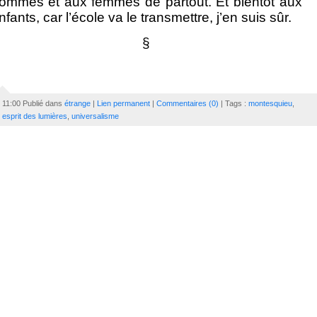
ommes et aux femmes de partout. Et bientôt aux
nfants, car l’école va le transmettre, j’en suis sûr.
§
11:00 Publié dans
étrange
|
Lien permanent
|
Commentaires (0)
| Tags :
montesquieu
,
esprit des lumières
,
universalisme