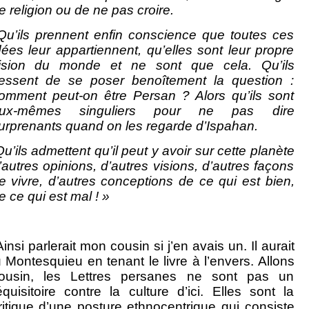
e religion ou de ne pas croire.
u’ils prennent enfin conscience que toutes ces
dées leur appartiennent, qu’elles sont leur propre
ision du monde et ne sont que cela. Qu’ils
essent de se poser benoîtement la question :
omment peut-on être Persan ? Alors qu’ils sont
ux-mêmes singuliers pour ne pas dire
urprenants quand on les regarde d’Ispahan.
u’ils admettent qu’il peut y avoir sur cette planète
’autres opinions, d’autres visions, d’autres façons
e vivre, d’autres conceptions de ce qui est bien,
e ce qui est mal ! »
Ainsi parlerait mon cousin si j’en avais un. Il aurait
u Montesquieu en tenant le livre à l’envers. Allons
ousin, les Lettres persanes ne sont pas un
équisitoire contre la culture d’ici. Elles sont la
ritique d’une posture ethnocentrique qui consiste