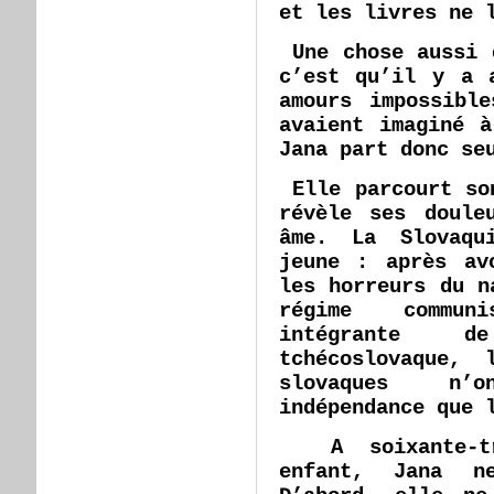
et les livres ne 
Une chose aussi 
c’est qu’il y a 
amours impossibl
avaient imaginé 
Jana part donc se
Elle parcourt so
révèle ses doule
âme. La Slovaqu
jeune : après av
les horreurs du n
régime commun
intégrante 
tchécoslovaque,
slovaques n’
indépendance que 
A soixante-tr
enfant, Jana ne