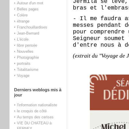
Jermila se lève,
Autour d'un mot
bras et l'embras
Belles pages
Colère
- Il me faudra a
étrange
messes pendant d
Franchouillardises
pour comprendre 
Jean-Bernard
Seigneur soumet 
L'école
d'entre nous à d
libre pensée
Nouvelles
(extrait du "Voyage de 
Photographie
portraits
Totalitarisme
Voyage
Derniers weblogs mis à
jour
l'information nationaliste
le croquis de côté
Au temps des cerises
VIE DU CHATEAU à
FERNEY