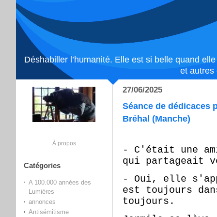
Déshabiller l’humanité. Elle est si belle quand ell
et autres
27/06/2025
Séance de dédicaces p
Bréhal (Manche)
À propos
- C'était une am
qui partageait v
Catégories
- Oui, elle s'ap
A 100.000 années des
est toujours dan
Lumières
toujours.
annonces
Antisémitisme