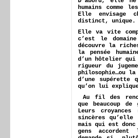
D’abord, elle ne
humains comme le
Elle envisage c
distinct, unique.
Elle va vite com
c’est le domain
découvre la riche
la pensée humain
d’un hôtelier qui
rigueur du jugem
philosophie…ou la
d’une supérette 
qu’on lui expliqu
Au fil des renc
que beaucoup de 
Leurs croyances
sincères qu’elle
mais qui est donc
gens accordent
demande si, plut