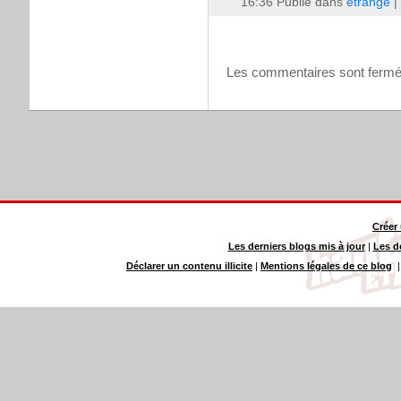
16:36 Publié dans
étrange
|
Les commentaires sont fermé
Créer
Les derniers blogs mis à jour
|
Les d
Déclarer un contenu illicite
|
Mentions légales de ce blog