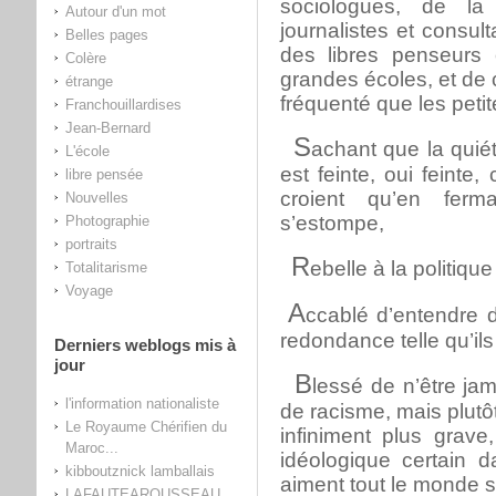
sociologues, de la 
Autour d'un mot
journalistes et consul
Belles pages
des libres penseurs 
Colère
grandes écoles, et de 
étrange
fréquenté que les petit
Franchouillardises
Jean-Bernard
S
achant que la qui
L'école
est feinte, oui feinte,
libre pensée
croient qu’en fer
Nouvelles
s’estompe,
Photographie
portraits
R
ebelle à la politiqu
Totalitarisme
Voyage
A
ccablé d’entendre 
redondance telle qu’il
Derniers weblogs mis à
jour
B
lessé de n’être ja
l'information nationaliste
de racisme, mais plutô
Le Royaume Chérifien du
infiniment plus grave
Maroc...
idéologique certain 
kibboutznick lamballais
aiment tout le monde 
LAFAUTEAROUSSEAU