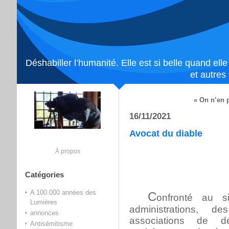
Déshabiller l’humanité. Elle est si belle quand ell
et autres
« On n’en p
16/11/2021
Avocat du diable
À propos
Catégories
A 100.000 années des
C
onfronté au s
Lumières
administrations, de
annonces
associations de d
Antisémitisme