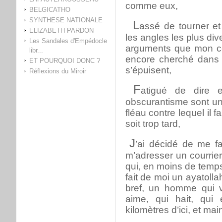
comme eux,
BELGICATHO
SYNTHESE NATIONALE
L
assé de tourner et
ELIZABETH PARDON
les angles les plus div
Les Sandales d'Empédocle
arguments que mon cer
libr...
encore cherché dans 
ET POURQUOI DONC ?
s’épuisent,
Réflexions du Miroir
F
atigué de dire e
obscurantisme sont u
fléau contre lequel il 
soit trop tard,
J
’ai décidé de me fa
m’adresser un courrie
qui, en moins de temps 
fait de moi un ayatoll
bref, un homme qui vi
aime, qui hait, qui 
kilomètres d’ici, et mai