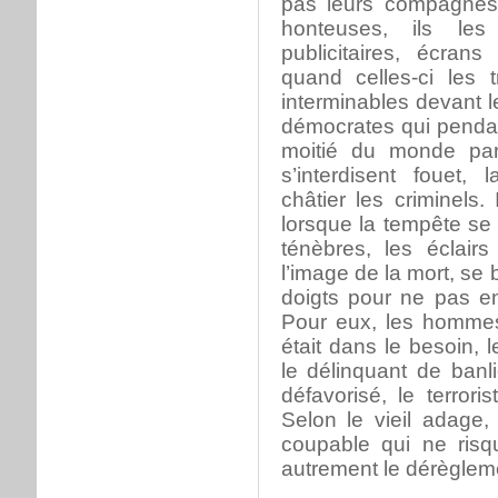
pas leurs compagnes
honteuses, ils le
publicitaires, écran
quand celles-ci les 
interminables devant l
démocrates qui pendan
moitié du monde par
s’interdisent fouet,
châtier les criminels.
lorsque la tempête se 
ténèbres, les éclairs
l’image de la mort, se 
doigts pour ne pas en
Pour eux, les hommes
était dans le besoin, l
le délinquant de banl
défavorisé, le terrori
Selon le vieil adage, 
coupable qui ne risq
autrement le dérègleme