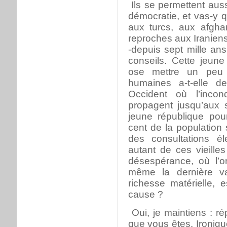
Ils se permettent auss
démocratie, et vas-y 
aux turcs, aux afgha
reproches aux Iranien
-depuis sept mille ans 
conseils. Cette jeun
ose mettre un peu d
humaines a-t-elle d
Occident où l’inco
propagent jusqu’aux
jeune république pour
cent de la population 
des consultations él
autant de ces vieille
désespérance, où l’o
même la dernière va
richesse matérielle, 
cause ?
Oui, je maintiens : ré
que vous êtes. Ironiqu