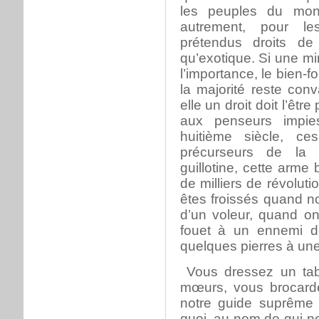
les peuples du mon
autrement, pour le
prétendus droits de
qu’exotique. Si une mi
l’importance, le bien-fo
la majorité reste con
elle un droit doit l’êt
aux penseurs impie
huitième siècle, ce
précurseurs de la t
guillotine, cette arme 
de milliers de révoluti
êtes froissés quand n
d’un voleur, quand 
fouet à un ennemi d
quelques pierres à un
Vous dressez un tab
mœurs, vous brocarde
notre guide suprême
quoi, au nom de qui 