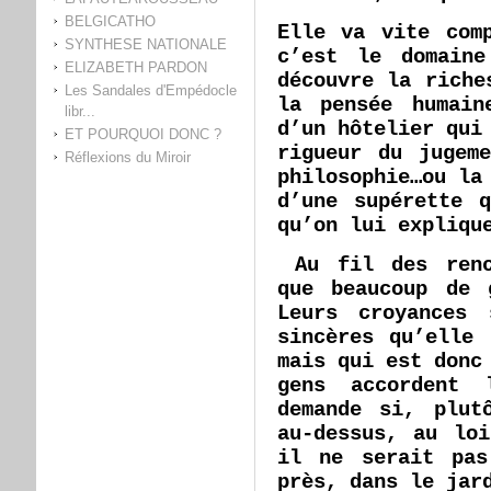
BELGICATHO
Elle va vite com
SYNTHESE NATIONALE
c’est le domain
ELIZABETH PARDON
découvre la riche
Les Sandales d'Empédocle
la pensée humain
libr...
d’un hôtelier qui
ET POURQUOI DONC ?
rigueur du jugem
Réflexions du Miroir
philosophie…ou la
d’une supérette 
qu’on lui expliqu
Au fil des renc
que beaucoup de 
Leurs croyances
sincères qu’elle
mais qui est donc
gens accordent
demande si, plut
au-dessus, au lo
il ne serait pas
près, dans le jar