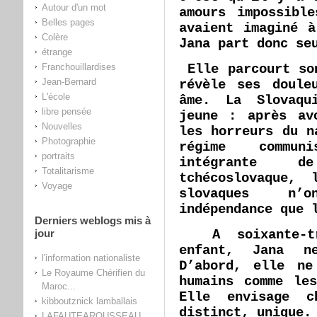
Autour d'un mot
amours impossibl
Belles pages
avaient imaginé 
Colère
Jana part donc se
étrange
Franchouillardises
Elle parcourt so
Jean-Bernard
révèle ses doule
L'école
âme. La Slovaqu
libre pensée
jeune : après av
Nouvelles
les horreurs du n
Photographie
régime commun
portraits
intégrante 
Totalitarisme
tchécoslovaque,
Voyage
slovaques n’
indépendance que 
Derniers weblogs mis à
jour
A soixante-tr
enfant, Jana ne
l'information nationaliste
D’abord, elle ne
Le Royaume Chérifien du
humains comme le
Maroc...
Elle envisage c
kibboutznick lamballais
distinct, unique.
LAFAUTEAROUSSEAU