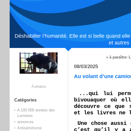
Déshabiller l’humanité. Elle est si belle quand ell
et autres
« à paraître:
08/03/2025
Au volant d’une camio
À propos
...qui lui per
bivouaquer où el
Catégories
découvre ce que 
A 100.000 années des
et les livres ne 
Lumières
annonces
Une chose aussi 
Antisémitisme
c’est qu’il y a 