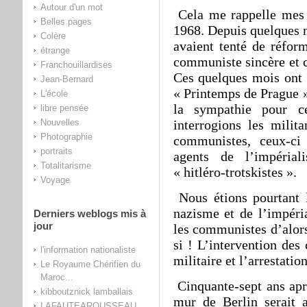
Autour d'un mot
Cela me rappelle mes a
Belles pages
1968. Depuis quelques 
Colère
avaient tenté de réform
étrange
communiste sincère et 
Franchouillardises
Ces quelques mois ont é
Jean-Bernard
« Printemps de Prague 
L'école
la sympathie pour 
libre pensée
Nouvelles
interrogions les milit
Photographie
communistes, ceux-ci
portraits
agents de l’impérial
Totalitarisme
« hitléro-trotskistes ».
Voyage
Nous étions pourtant l
nazisme et de l’impéri
Derniers weblogs mis à
jour
les communistes d’alors
si ! L’intervention des
l'information nationaliste
militaire et l’arrestati
Le Royaume Chérifien du
Maroc...
Cinquante-sept ans aprè
kibboutznick lamballais
mur de Berlin serait a
LAFAUTEAROUSSEAU