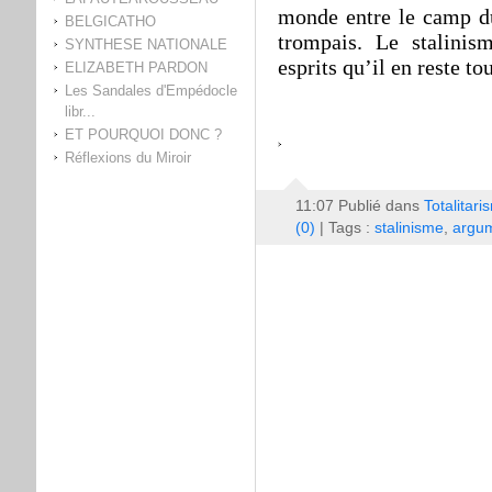
monde entre le camp du
BELGICATHO
trompais. Le stalinis
SYNTHESE NATIONALE
esprits qu’il en reste t
ELIZABETH PARDON
Les Sandales d'Empédocle
libr...
ET POURQUOI DONC ?
Réflexions du Miroir
11:07 Publié dans
Totalitari
(0)
| Tags :
stalinisme
,
argum