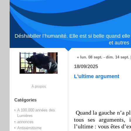
Déshabiller l’humanité. Elle est si belle quand ell
et autres
« lun. 08 sept. - dim. 14 sept.
18/09/2025
L'ultime argument
À propos
Catégories
A 100.000 années des
Q
uand la gauche n’a plu
Lumières
tous ses arguments, i
annonces
l’ultime : vous êtes d’e
Antisémitisme