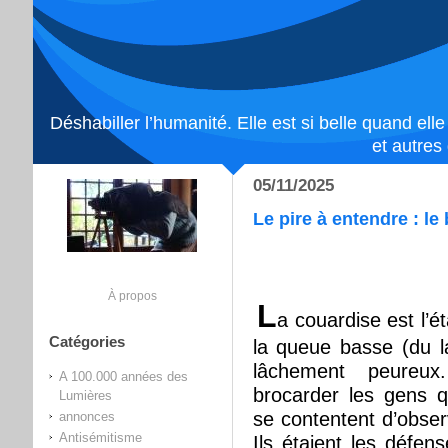
Déshabiller l’humanité. Elle est si belle quand ell
et autres
05/11/2025
Le pire à entendre : le
À propos
L
a couardise est l’ét
Catégories
la queue basse (du l
lâchement peureu
A 100.000 années des
brocarder les gens q
Lumières
se contentent d’obse
annonces
Antisémitisme
Ils étaient les défens