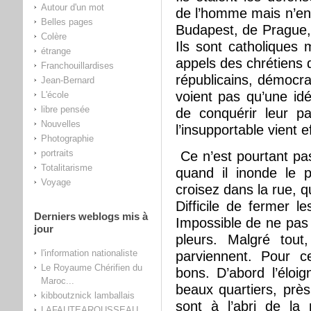
Autour d'un mot
de l’homme mais n’en
Belles pages
Budapest, de Prague,
Colère
Ils sont catholiques
étrange
appels des chrétiens d
Franchouillardises
républicains, démocrat
Jean-Bernard
voient pas qu’une idé
L'école
libre pensée
de conquérir leur 
Nouvelles
l’insupportable vient e
Photographie
portraits
Ce n’est pourtant pas
Totalitarisme
quand il inonde le 
Voyage
croisez dans la rue, q
Difficile de fermer l
Derniers weblogs mis à
Impossible de ne pas 
jour
pleurs. Malgré tout
l'information nationaliste
parviennent. Pour c
Le Royaume Chérifien du
bons. D’abord l’éloi
Maroc...
beaux quartiers, prè
kibboutznick lamballais
sont à l’abri de la 
LAFAUTEAROUSSEAU