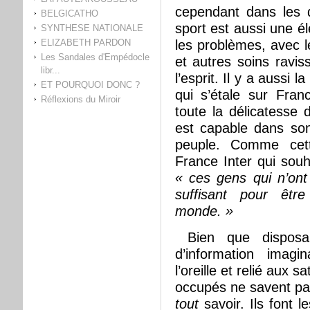
cependant dans les 
BELGICATHO
sport est aussi une é
SYNTHESE NATIONALE
les problèmes, avec l
ELIZABETH PARDON
Les Sandales d'Empédocle
et autres soins ravis
libr...
l’esprit. Il y a aussi l
ET POURQUOI DONC ?
qui s’étale sur Fra
Réflexions du Miroir
toute la délicatesse 
est capable dans son
peuple. Comme cett
France Inter qui souh
« ces gens qui n’ont
suffisant pour être
monde. »
Bien que disposa
d’information imagi
l’oreille et relié aux s
occupés ne savent pas
tout
savoir. Ils font 