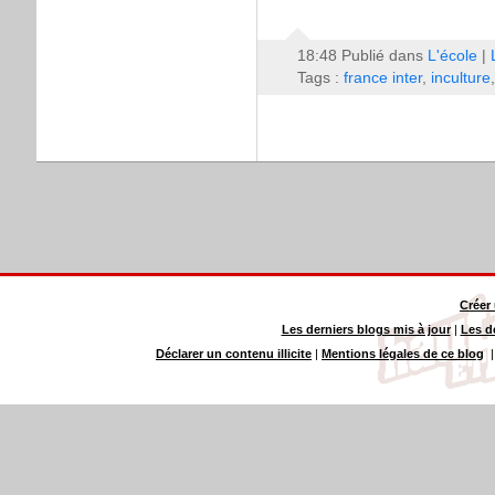
18:48 Publié dans
L'école
|
Tags :
france inter
,
inculture
Créer
Les derniers blogs mis à jour
|
Les d
Déclarer un contenu illicite
|
Mentions légales de ce blog