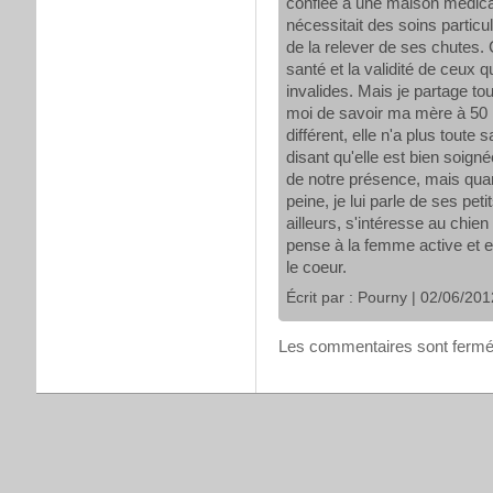
confiée à une maison médicali
nécessitait des soins particul
de la relever de ses chutes. C
santé et la validité de ceux
invalides. Mais je partage tout
moi de savoir ma mère à 50 
différent, elle n'a plus tout
disant qu'elle est bien soigné
de notre présence, mais quand
peine, je lui parle de ses peti
ailleurs, s'intéresse au chie
pense à la femme active et en
le coeur.
Écrit par :
Pourny
| 02/06/201
Les commentaires sont fermé