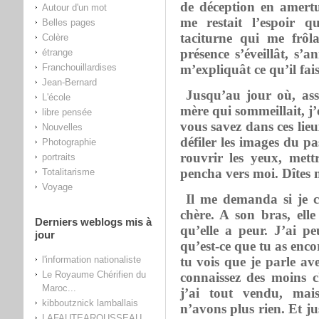
de déception en amertu
Autour d'un mot
me restait l’espoir q
Belles pages
taciturne qui me frôl
Colère
présence s’éveillât, s’
étrange
Franchouillardises
m’expliquât ce qu’il fais
Jean-Bernard
Jusqu’au jour où, ass
L'école
mère qui sommeillait, j
libre pensée
vous savez dans ces lieux
Nouvelles
défiler les images du p
Photographie
rouvrir les yeux, mettr
portraits
pencha vers moi. Dîtes
Totalitarisme
Voyage
Il me demanda si je c
chère. A son bras, elle
Derniers weblogs mis à
qu’elle a peur. J’ai pe
jour
qu’est-ce que tu as enc
l'information nationaliste
tu vois que je parle a
Le Royaume Chérifien du
connaissez des moins 
Maroc...
j’ai tout vendu, mai
kibboutznick lamballais
n’avons plus rien. Et j
LAFAUTEAROUSSEAU