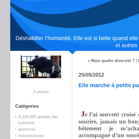
Déshabiller l’humanité. Elle est si belle quand ell
et autres
« Mais quelle diversité ?
|
25/05/2012
Elle marche à petits p
À propos
Catégories
J
e l’ai souvent crois
A 100.000 années des
sourire, jamais un bon
Lumières
bêtement je m’acha
annonces
accompagné d’un souri
Antisémitisme