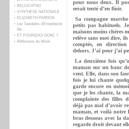
pour nous deux. Il po
BELGICATHO
serait tenté d’en finir.
SYNTHESE NATIONALE
ELIZABETH PARDON
Sa compagne marche s
Les Sandales d'Empédocle
petits pas habituels. 
libr...
maisons moins chères mai
ET POURQUOI DONC ?
relève sans mot dire, il
Réflexions du Miroir
comptés, en direction
dehors. J’ai peur j’ai pe
La deuxième fois qu’on 
maman sur un banc deh
vent. Elle, dans son faut
fois je lui chante quel
garde encore en mémoi
que je les chante, la m
complainte des filles 
déjà pas mal d’avoir re
maman, et voilà notre 
bras dessous avec la dam
regarde droit devant ell