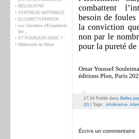
combattent l’in
BELGICATHO
SYNTHESE NATIONALE
besoin de foules 
ELIZABETH PARDON
la conviction que
Les Sandales d'Empédocle
libr...
non par le nombre
ET POURQUOI DONC ?
pour la pureté de
Réflexions du Miroir
Omar Youssef Souleiman
éditions Plon, Paris 202
17:24 Publié dans
Belles pa
(0)
| Tags :
intolérance
,
isla
Écrire un commentaire