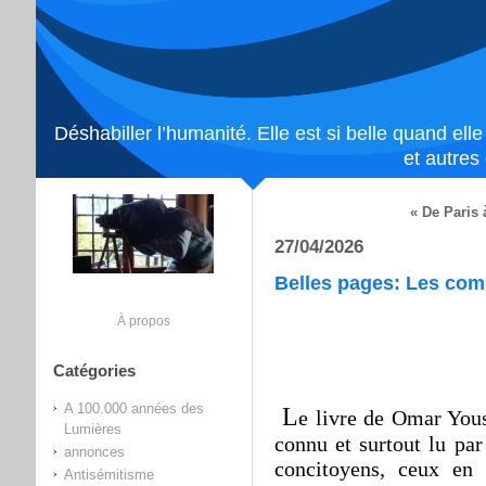
Déshabiller l’humanité. Elle est si belle quand ell
et autres
« De Paris 
27/04/2026
Belles pages: Les com
À propos
Catégories
A 100.000 années des
L
e livre de Omar You
Lumières
connu et surtout lu pa
annonces
concitoyens, ceux en 
Antisémitisme