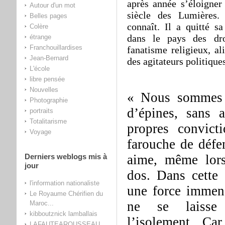
après année s’éloigner
Autour d'un mot
siècle des Lumières.
Belles pages
connaît. Il a quitté sa
Colère
dans le pays des dr
étrange
Franchouillardises
fanatisme religieux, al
Jean-Bernard
des agitateurs politiques
L'école
libre pensée
Nouvelles
« Nous sommes 
Photographie
d’épines, sans 
portraits
Totalitarisme
propres convict
Voyage
farouche de défe
Derniers weblogs mis à
aime, même lors
jour
dos. Dans cette 
l'information nationaliste
une force immens
Le Royaume Chérifien du
ne se laisse
Maroc...
kibboutznick lamballais
l’isolement. Ca
LAFAUTEAROUSSEAU