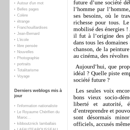
future d’une société dé
Autour d'un mot
l’homme par l’homme, 
Belles pages
ses besoins, où le tra
Colère
étrange
richesse pour tous. L
Franchouillardises
mobilisé des énergies ! 
Jean-Bernard
il fut à l’origine des 
L'école
dans tous les domaines d
libre pensée
chanson, de la peinture
Nouvelles
au cinéma, des révoltes 
Photographie
portraits
Aujourd’hui, que prop
Totalitarisme
idéal ? Quelle piste em
Voyage
société future ?
Les seules voix encore
Derniers weblogs mis à
jour
bons vieux socio-démo
liberté et autorité, é
l'information nationaliste
d’entreprendre et pouvoi
Le Royaume Chérifien du
sont désormais minori
Maroc...
officiels, accusés même 
kibboutznick lamballais
LAFAUTEAROUSSEAU