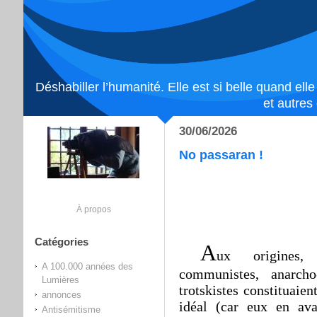
Déshabiller l’humanité. Elle est si belle quand ell
et autres
30/06/2026
No passaran !
À propos
Catégories
A
ux origines, s
A 100.000 années des
communistes, anarcho
Lumières
trotskistes constituaie
annonces
idéal (car eux en avai
Antisémitisme