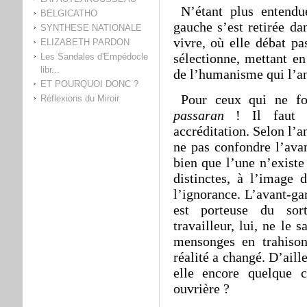
N’étant plus entendue
BELGICATHO
gauche s’est retirée da
SYNTHESE NATIONALE
vivre, où elle débat pa
ELIZABETH PARDON
sélectionne, mettant en
Les Sandales d'Empédocle
libr...
de l’humanisme qui l’an
ET POURQUOI DONC ?
Pour ceux qui ne fo
Réflexions du Miroir
passaran
! Il faut u
accréditation. Selon l’
ne pas confondre l’avan
bien que l’une n’existe 
distinctes, à l’image 
l’ignorance. L’avant-ga
est porteuse du sor
travailleur, lui, ne le
mensonges en trahison
réalité a changé. D’aill
elle encore quelque 
ouvrière ?