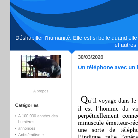
Déshabiller l’humanité. Elle est si belle quand ell
et autres
30/03/2026
Un téléphone avec un
À propos
Q
u’il voyage dans le
Catégories
il est l’homme du vin
perpétuellement conn
A 100.000 années des
minuscule émetteur-réce
Lumières
annonces
une sorte de télép
Antisémitisme
l’indique, relie l’opé