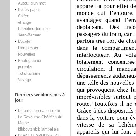
Autour d'un mot
appareil a pour effet d
Belles pages
monde qui l’entoure.
Colère
avantages quand l’en
étrange
déplaisant. Des inc
Franchouillardises
passagers du train, car 
Jean-Bernard
parfois très fort de ch
L'école
dans le compartimen
libre pensée
interlocuteur. Au vol
Nouvelles
Photographie
totalement concentr
portraits
circulation, il manq
Totalitarisme
dépassements audacieux
Voyage
une telle des nouvelles
qui provoquent chez lui
Derniers weblogs mis à
imprévisibles surtout 
jour
route. Toutefois il ne 
Grâce à des dispositifs 
l'information nationaliste
dans la voiture pour év
Le Royaume Chérifien du
Maroc...
vitesse de sa béhèm
kibboutznick lamballais
appareils qui lui font 
LAFAUTEAROUSSEAU