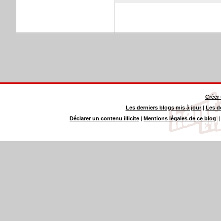
Créer
Les derniers blogs mis à jour
|
Les d
Déclarer un contenu illicite
|
Mentions légales de ce blog