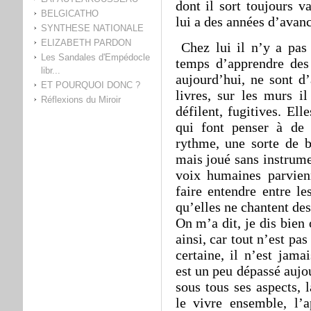
dont il sort toujours v
BELGICATHO
lui a des années d’avanc
SYNTHESE NATIONALE
ELIZABETH PARDON
Chez lui il n’y a pas d
Les Sandales d'Empédocle
temps d’apprendre des
libr...
aujourd’hui, ne sont d
ET POURQUOI DONC ?
livres, sur les murs i
Réflexions du Miroir
défilent, fugitives. El
qui font penser à de
rythme, une sorte de b
mais joué sans instrume
voix humaines parvien
faire entendre entre le
qu’elles ne chantent de
On m’a dit, je dis bien 
ainsi, car tout n’est pa
certaine, il n’est jama
est un peu dépassé aujou
sous tous ses aspects, l
le vivre ensemble, l’a