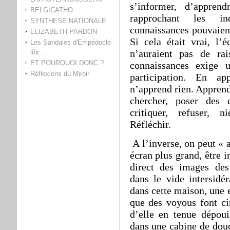
s’informer, d’appren
BELGICATHO
rapprochant les i
SYNTHESE NATIONALE
connaissances pouvaient
ELIZABETH PARDON
Si cela était vrai, l’é
Les Sandales d'Empédocle
n’auraient pas de rai
libr...
ET POURQUOI DONC ?
connaissances exige
Réflexions du Miroir
participation. En a
n’apprend rien. Apprend
chercher, poser des 
critiquer, refuser, n
Réfléchir.
A l’inverse, on peut « a
écran plus grand, être 
direct des images de
dans le vide intersidé
dans cette maison, une 
que des voyous font ci
d’elle en tenue dépoui
dans une cabine de douc