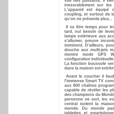
vue des passants, il vie
inexorablement sur le
L'appareil est équipé
coupling, et surtout de 
qu'on ne présente plus...
Il va être temps pour les
tard, nul besoin de leve
lampe extérieure aux acc
s'allumer, preuve incon
imminent. D'ailleurs, pou
douche aux multi-jets m
montre mode GPS Wor
configuration individuell
La fonction boussole ser
dans la maison est extrêm
Avant le coucher il faud
l'immense Smart TV conn
aux 800 chaînes progra
capable de révéler les pl
des champions du Mondial
personne ne sort, les v
central isolent la mais
monde. Du monde pas t
tablettes et smartphone