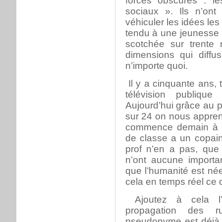
forces obscures : 
sociaux ». Ils n’ont
véhiculer les idées le
tendu à une jeunesse p
scotchée sur trente 
dimensions qui diffu
n’importe quoi.
Il y a cinquante ans, 
télévision publique
Aujourd’hui grâce au 
sur 24 on nous appren
commence demain à 9
de classe a un copain
prof n’en a pas, que 
n’ont aucune importan
que l’humanité est née 
cela en temps réel ce q
Ajoutez à cela l’
propagation des r
pseudonyme est déjà