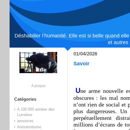
Déshabiller l’humanité. Elle est si belle quand ell
et autres
01/04/2026
Savoir
À propos
U
ne arme nouvelle es
obscures : les mal nom
Catégories
n’ont rien de social et 
A 100.000 années des
plus dangereuses. Un
Lumières
perpétuellement distr
annonces
millions d’écrans de to
Antisémitisme