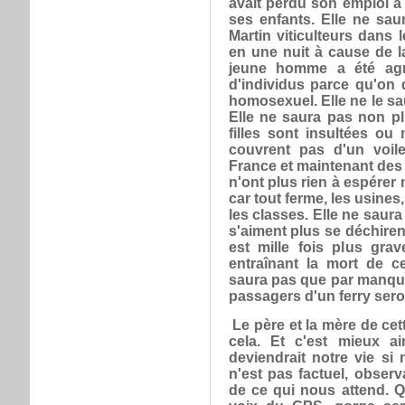
avait perdu son emploi a 
ses enfants. Elle ne sa
Martin viticulteurs dans
en une nuit à cause de l
jeune homme a été agr
d'individus parce qu'on di
homosexuel. Elle ne le sa
Elle ne saura pas non p
filles sont insultées o
couvrent pas d'un voile
France et maintenant des
n'ont plus rien à espérer 
car tout ferme, les usines
les classes. Elle ne sau
s'aiment plus se déchiren
est mille fois plus gra
entraînant la mort de c
saura pas que par manque
passagers d'un ferry sero
Le père et la mère de cett
cela. Et c'est mieux a
deviendrait notre vie si
n'est pas factuel, obser
de ce qui nous attend. Q