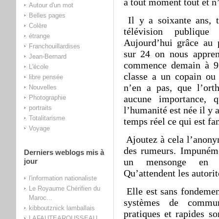
à tout moment tout et n
Autour d'un mot
Belles pages
Il y a soixante ans, t
Colère
télévision publique
étrange
Aujourd’hui grâce au 
Franchouillardises
sur 24 on nous appren
Jean-Bernard
commence demain à 9 
L'école
classe a un copain ou 
libre pensée
n’en a pas, que l’ort
Nouvelles
aucune importance, q
Photographie
portraits
l’humanité est née il y a
Totalitarisme
temps réel ce qui est fa
Voyage
Ajoutez à cela l’anony
des rumeurs. Impuném
Derniers weblogs mis à
un mensonge en l
jour
Qu’attendent les autorit
l'information nationaliste
Le Royaume Chérifien du
Elle est sans fondemen
Maroc...
systèmes de communi
kibboutznick lamballais
pratiques et rapides so
LAFAUTEAROUSSEAU