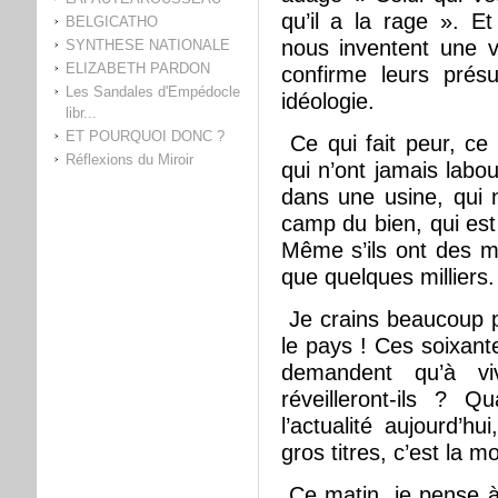
qu’il a la rage ». Et
BELGICATHO
nous inventent une v
SYNTHESE NATIONALE
ELIZABETH PARDON
confirme leurs prés
Les Sandales d'Empédocle
idéologie.
libr...
ET POURQUOI DONC ?
Ce qui fait peur, ce
Réflexions du Miroir
qui n’ont jamais labo
dans une usine, qui 
camp du bien, qui es
Même s’ils ont des m
que quelques milliers.
Je crains beaucoup pl
le pays ! Ces soixante
demandent qu’à v
réveilleront-ils ? 
l’actualité aujourd’hui
gros titres, c’est la 
Ce matin, je pense à