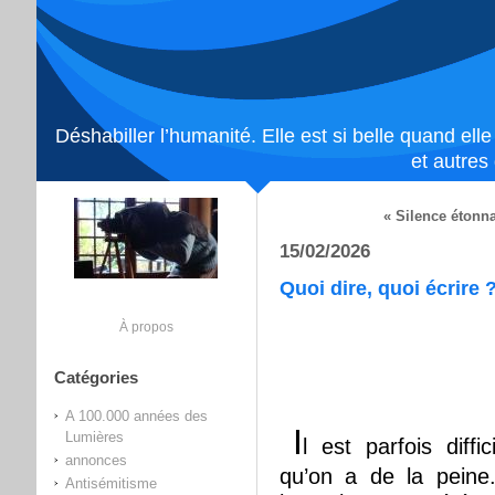
Déshabiller l’humanité. Elle est si belle quand ell
et autres
« Silence étonn
15/02/2026
Quoi dire, quoi écrire 
À propos
Catégories
A 100.000 années des
I
Lumières
l est parfois diffi
annonces
qu’on a de la peine
Antisémitisme