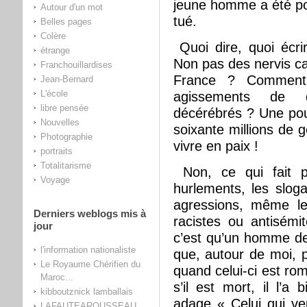
jeune homme a été pou
Autour d'un mot
tué.
Belles pages
Colère
Quoi dire, quoi écri
étrange
Non pas des nervis ca
Franchouillardises
France ? Comment p
Jean-Bernard
L'école
agissements de 
libre pensée
décérébrés ? Une pou
Nouvelles
soixante millions de
Photographie
vivre en paix !
portraits
Totalitarisme
Non, ce qui fait p
Voyage
hurlements, les slogan
agressions, même le
Derniers weblogs mis à
racistes ou antisémi
jour
c’est qu’un homme de 
l'information nationaliste
que, autour de moi, p
Le Royaume Chérifien du
quand celui-ci est ro
Maroc...
s’il est mort, il l’a 
kibboutznick lamballais
adage « Celui qui ve
LAFAUTEAROUSSEAU