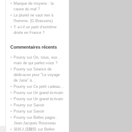
Manque de moyens : la
cause du mal ?
Le pluriel ne vaut rien à
l'homme. (G.Brassens)
Y a-t-il un parti d’extrême
droite en France ?
Commentaires récents
Pourny
sur
On, nous, eux…
mais de qui parlez-vous ?
Pourny
sur
Séance de
dédicaces pour "Le voyage
de Jana" à...
Pourny
sur
Ce petit cadeau...
Pourny
sur
Un grand écrivain
Pourny
sur
Un grand écrivain
Pourny
sur
Savoir
Pourny
sur
Savoir
Pourny
sur
Belles pages :
Jean-Jacques Rousseau
深圳人流醫院
sur
Belles