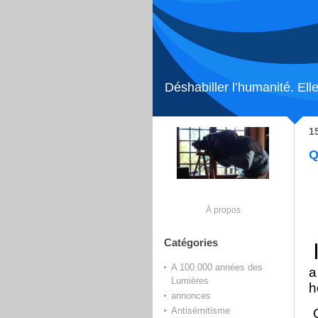
Déshabiller l’humanité. Elle
1
Q
À propos
Catégories
A 100.000 années des
a
Lumières
h
annonces
Antisémitisme
Q