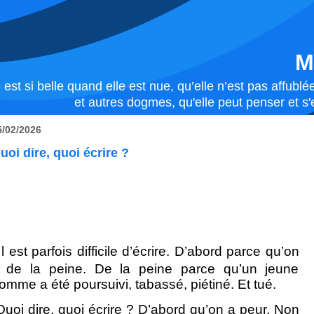
M
 est si belle quand elle est nue, qu’elle n’est pas affub
et autres dogmes, qu'elle peut penser et s'e
5/02/2026
uoi dire, quoi écrire ?
I
l est parfois difficile d’écrire. D’abord parce qu’on
 de la peine. De la peine parce qu’un jeune
omme a été poursuivi, tabassé, piétiné. Et tué.
uoi dire, quoi écrire ? D’abord qu’on a peur. Non