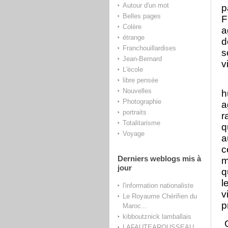
Autour d'un mot
p
Belles pages
F
Colère
a
étrange
d
Franchouillardises
s
Jean-Bernard
v
L'école
libre pensée
N
Nouvelles
h
Photographie
a
portraits
r
Totalitarisme
q
Voyage
a
c
Derniers weblogs mis à
m
jour
q
l
l'information nationaliste
v
Le Royaume Chérifien du
p
Maroc...
kibboutznick lamballais
C
LAFAUTEAROUSSEAU