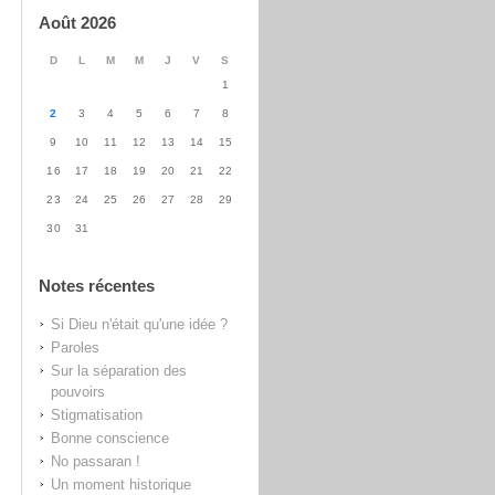
Août 2026
D
L
M
M
J
V
S
1
2
3
4
5
6
7
8
9
10
11
12
13
14
15
16
17
18
19
20
21
22
23
24
25
26
27
28
29
30
31
Notes récentes
Si Dieu n'était qu'une idée ?
Paroles
Sur la séparation des
pouvoirs
Stigmatisation
Bonne conscience
No passaran !
Un moment historique