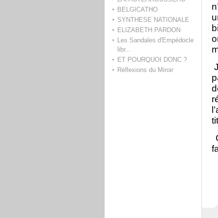
n
BELGICATHO
u
SYNTHESE NATIONALE
b
ELIZABETH PARDON
o
Les Sandales d'Empédocle
m
libr...
ET POURQUOI DONC ?
J
Réflexions du Miroir
p
d
r
l
t
C
f