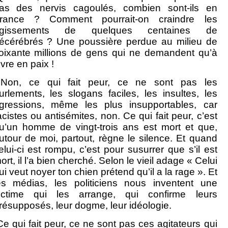
as des nervis cagoulés, combien sont-ils en
rance ? Comment pourrait-on craindre les
gissements de quelques centaines de
écérébrés ? Une poussière perdue au milieu de
oixante millions de gens qui ne demandent qu’à
ivre en paix !
on, ce qui fait peur, ce ne sont pas les
urlements, les slogans faciles, les insultes, les
gressions, même les plus insupportables, car
acistes ou antisémites, non. Ce qui fait peur, c’est
u’un homme de vingt-trois ans est mort et que,
utour de moi, partout, règne le silence. Et quand
elui-ci est rompu, c’est pour susurrer que s’il est
ort, il l’a bien cherché. Selon le vieil adage « Celui
ui veut noyer ton chien prétend qu’il a la rage ». Et
es médias, les politiciens nous inventent une
ictime qui les arrange, qui confirme leurs
résupposés, leur dogme, leur idéologie.
e qui fait peur, ce ne sont pas ces agitateurs qui