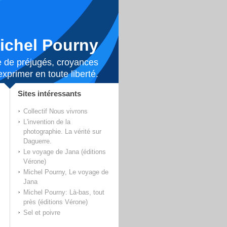
ichel Pourny
lée de préjugés, croyances
xprimer en toute liberté.
Sites intéressants
Collectif Nous vivrons
L'invention de la
photographie. La vérité sur
Daguerre.
Le voyage de Jana (éditions
Vérone)
Michel Pourny, Le voyage de
Jana
Michel Pourny: Là-bas, tout
près (éditions Vérone)
Sel et poivre