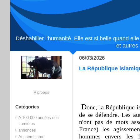
Déshabiller l’humanité. Elle est si belle quand ell
et autres
06/03/2026
La République islamique
À propos
D
onc, la République is
Catégories
de se défendre. Les au
A 100.000 années des
n'ont pas de mots as
Lumières
France) les agissemen
annonces
hommes envers les f
Antisémitisme