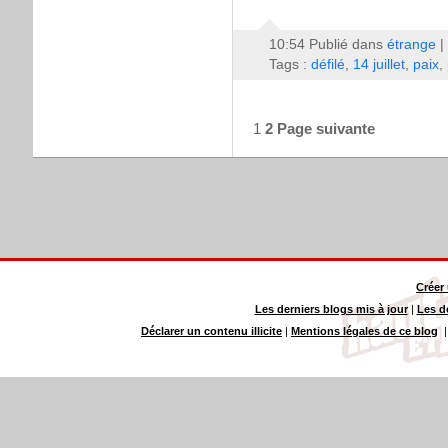
10:54 Publié dans
étrange
|
Tags :
défilé
,
14 juillet
,
paix
,
1
2
Page suivante
Créer
Les derniers blogs mis à jour
|
Les d
Déclarer un contenu illicite
|
Mentions légales de ce blog