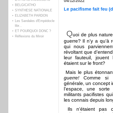
04/12/2022
BELGICATHO
Le pacifisme fait feu (d
SYNTHESE NATIONALE
ELIZABETH PARDON
Les Sandales d'Empédocle
libr...
ET POURQUOI DONC ?
Q
uoi de plus nature
Réflexions du Miroir
guerre? Il n’y a qu’à 
qui nous parviennen
révoltant que d’enten
leur fauteuil, jouent
étaient sur le front?
Mais le plus étonnant
guerre!
Comme si la
générale, un concept 
l’espace, une sorte
militants pacifistes qu
les connais depuis lo
Ils n’étaient pas c