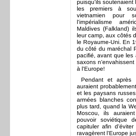
puisqu’ils soutenaient 
les premiers à sou
vietnamien pour s
l’impérialisme amér
Maldives (Falkland) i
leur camp, aux côtés d
le Royaume-Uni. En 19
du côté du maréchal P
pacifié, avant que les 
saxons n’envahissent 
à l’Europe!
Pendant et après la
auraient probablement
et les paysans russes 
armées blanches cont
plus tard, quand la W
Moscou, ils auraien
pouvoir soviétique 
capituler afin d’évit
ravagèrent l’Europe jus