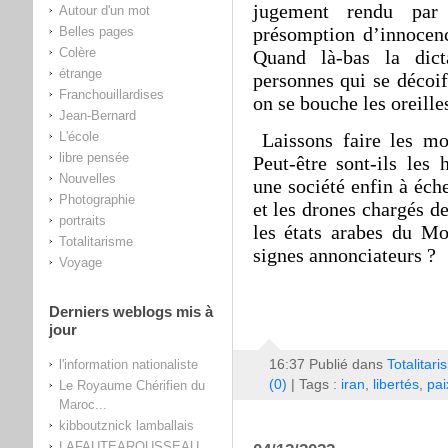
jugement rendu par 
Autour d'un mot
présomption d’innocenc
Belles pages
Colère
Quand là-bas la dic
étrange
personnes qui se décoif
Franchouillardises
on se bouche les oreille
Jean-Bernard
L'école
Laissons faire les mol
libre pensée
Peut-être sont-ils les
Nouvelles
une société enfin à éch
Photographie
et les drones chargés d
portraits
les états arabes du Mo
Totalitarisme
signes annonciateurs ?
Voyage
Derniers weblogs mis à
jour
l'information nationaliste
16:37 Publié dans
Totalitar
(0)
| Tags :
iran
,
libertés
,
pai
Le Royaume Chérifien du
Maroc...
kibboutznick lamballais
LAFAUTEAROUSSEAU