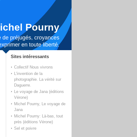
ichel Pourny
lée de préjugés, croyances
xprimer en toute liberté.
Sites intéressants
Collectif Nous vivrons
L'invention de la
photographie. La vérité sur
Daguerre.
Le voyage de Jana (éditions
Vérone)
Michel Pourny, Le voyage de
Jana
Michel Pourny: Là-bas, tout
près (éditions Vérone)
Sel et poivre