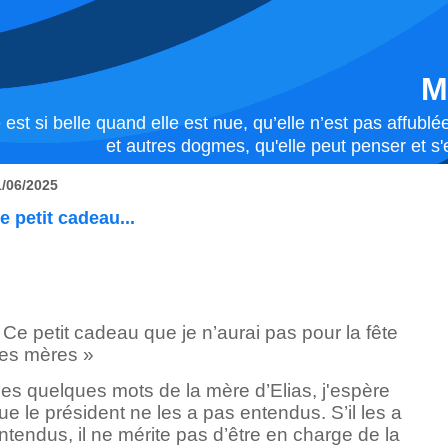
M
 est si belle quand elle est nue, qu’elle n’est pas affub
et autres dogmes, qu'elle peut penser et s'e
1/06/2025
e petit cadeau...
 Ce petit cadeau que je n’aurai pas pour la fête
es mères »
es quelques mots de la mère d’Elias, j'espère
ue le président ne les a pas entendus. S’il les a
ntendus, il ne mérite pas d’être en charge de la