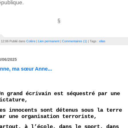
épublique.
§
12:06 Publié dans
Colère
|
Lien permanent
|
Commentaires (1)
| Tags :
elias
3/06/2025
nne, ma sœur Anne...
Un grand écrivain est séquestré par une
ictature,
es innocents sont détenus sous la terre
ar une organisation terroriste,
artout, à l’école, dans le sport, dans