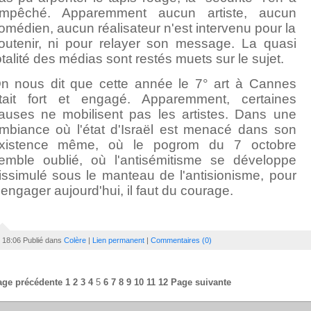
mpêché. Apparemment aucun artiste, aucun
omédien, aucun réalisateur n'est intervenu pour la
outenir, ni pour relayer son message. La quasi
otalité des médias sont restés muets sur le sujet.
n nous dit que cette année le 7° art à Cannes
tait fort et engagé. Apparemment, certaines
auses ne mobilisent pas les artistes. Dans une
mbiance où l'état d'Israël est menacé dans son
xistence même, où le pogrom du 7 octobre
emble oublié, où l'antisémitisme se développe
issimulé sous le manteau de l'antisionisme, pour
'engager aujourd'hui, il faut du courage.
18:06 Publié dans
Colère
|
Lien permanent
|
Commentaires (0)
age précédente
1
2
3
4
5
6
7
8
9
10
11
12
Page suivante