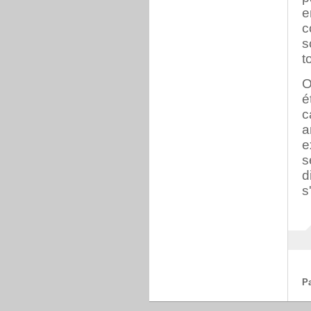
e
c
s
t
O
é
c
a
e
s
d
s
P