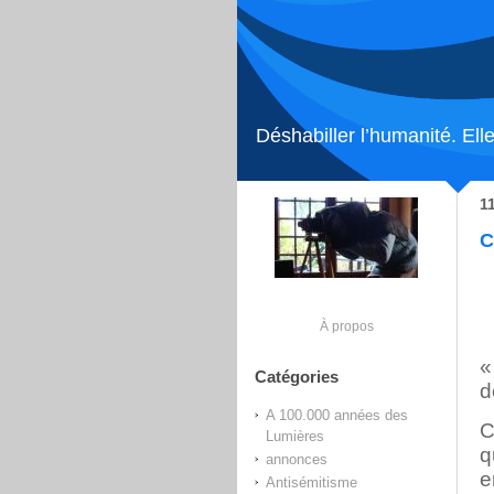
Déshabiller l’humanité. Elle
1
C
À propos
«
Catégories
d
A 100.000 années des
C
Lumières
q
annonces
e
Antisémitisme