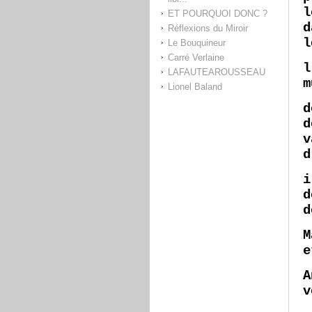
l
ET POURQUOI DONC ?
d
Réflexions du Miroir
l
Le Bouquineur
Carré Verlaine
l
LAFAUTEAROUSSEAU
m
Lionel Baland
d
d
v
d
i
d
d
M
e
A
v