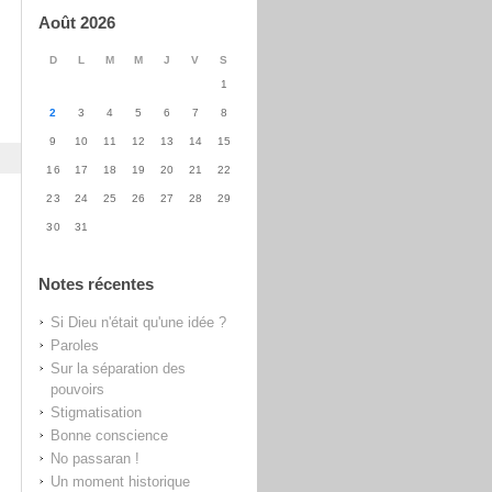
Août 2026
D
L
M
M
J
V
S
1
2
3
4
5
6
7
8
9
10
11
12
13
14
15
16
17
18
19
20
21
22
23
24
25
26
27
28
29
30
31
Notes récentes
Si Dieu n'était qu'une idée ?
Paroles
Sur la séparation des
pouvoirs
Stigmatisation
Bonne conscience
No passaran !
Un moment historique