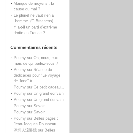
Manque de moyens : la
cause du mal ?
Le pluriel ne vaut rien à
l'homme. (G.Brassens)
Y a-t-il un parti d’extrême
droite en France ?
Commentaires récents
Pourny
sur
On, nous, eux…
mais de qui parlez-vous ?
Pourny
sur
Séance de
dédicaces pour "Le voyage
de Jana" à...
Pourny
sur
Ce petit cadeau...
Pourny
sur
Un grand écrivain
Pourny
sur
Un grand écrivain
Pourny
sur
Savoir
Pourny
sur
Savoir
Pourny
sur
Belles pages :
Jean-Jacques Rousseau
深圳人流醫院
sur
Belles