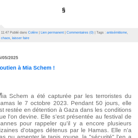
§
11:47 Publié dans
Colère
|
Lien permanent
|
Commentaires (0)
| Tags :
antisémitisme
,
chaos
,
laisser faire
5/05/2025
outien à Mia Schem !
M
ia Schem a été capturée par les terroristes du
amas le 7 octobre 2023. Pendant 50 jours, elle
st restée en détention à Gaza dans les conditions
ue l'on devine. Elle s'est présentée au festival de
annes pour rappeler qu'il y a encore plusieurs
izaines d'otages détenus par le Hamas. Elle n'a
as pu arpenter le tapis rouge, la "sécurité" l'en a