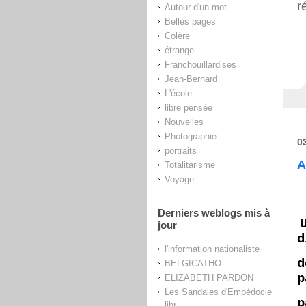
r
Autour d'un mot
Belles pages
Colère
étrange
Franchouillardises
Jean-Bernard
L'école
libre pensée
Nouvelles
Photographie
0
portraits
A
Totalitarisme
Voyage
Derniers weblogs mis à
jour
d
l'information nationaliste
d
BELGICATHO
p
ELIZABETH PARDON
Les Sandales d'Empédocle
p
libr...