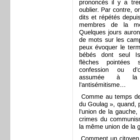
prononcés il y a tre
oublier. Par contre, on
dits et répétés depui
membres de la mo
Quelques jours auront
de mots sur les camp
peux évoquer le term
bébés dont seul Isr
flèches pointées
confession ou d’or
assumée à la m
l’antisémitisme…
Comme au temps de l
du Goulag », quand, p
l’union de la gauche, 
crimes du communism
la même union de la ga
Comment un citoyen d