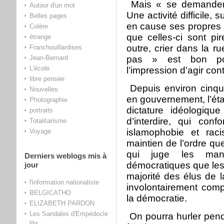
Mais « se demander p
Autour d'un mot
Une activité difficile, 
Belles pages
en cause ses propres c
Colère
que celles-ci sont p
étrange
outre, crier dans la 
Franchouillardises
Jean-Bernard
pas » est bon po
L'école
l’impression d’agir cont
libre pensée
Depuis environ cinq
Nouvelles
en gouvernement, l’éta
Photographie
dictature idéologiqu
portraits
d’interdire, qui confo
Totalitarisme
islamophobie et rac
Voyage
maintien de l’ordre que
qui juge les mani
Derniers weblogs mis à
démocratiques que les 
jour
majorité des élus de 
l'information nationaliste
involontairement com
BELGICATHO
la démocratie.
ELIZABETH PARDON
Les Sandales d'Empédocle
On pourra hurler pen
libr...