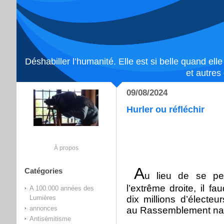
Déshabiller l’humanité. Elle est si belle quand ell
et autres
09/08/2024
Hurler ou réfléchir
À propos
A
Catégories
u lieu de se pe
l’extrême droite, il f
A 100.000 années des
Lumières
dix millions d’électeu
annonces
au Rassemblement nat
Antisémitisme