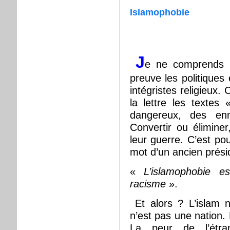
Islamophobie
J
e ne comprends p
preuve les politiques
intégristes religieux.
la lettre les texte
dangereux, des en
Convertir ou éliminer
leur guerre. C’est po
mot d’un ancien présid
«
L’islamophobie e
racisme
».
Et alors ? L’islam n
n’est pas une nation. 
La peur de l’étran