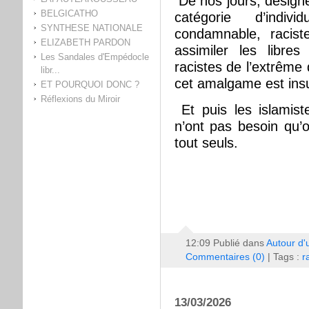
De nos jours, désigne
BELGICATHO
catégorie d’indi
SYNTHESE NATIONALE
condamnable, racis
ELIZABETH PARDON
assimiler les libres
Les Sandales d'Empédocle
racistes de l’extrême
libr...
cet amalgame est ins
ET POURQUOI DONC ?
Réflexions du Miroir
Et puis les islamis
n’ont pas besoin qu’on
tout seuls.
12:09 Publié dans
Autour d'
Commentaires (0)
| Tags :
r
13/03/2026