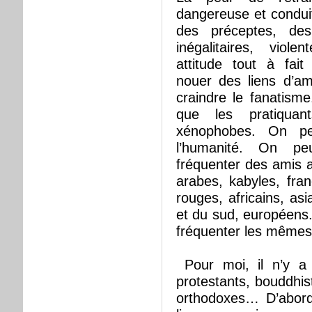
dangereuse et condui
des préceptes, de
inégalitaires, viol
attitude tout à fai
nouer des liens d’am
craindre le fanatisme.
que les pratiquant
xénophobes. On pe
l’humanité. On pe
fréquenter des amis as
arabes, kabyles, fran
rouges, africains, as
et du sud, européens. 
fréquenter les mêmes
Pour moi, il n’y a 
protestants, bouddhi
orthodoxes… D’abord