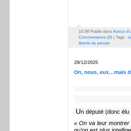
10:38 Publié dans
Autour d'
Commentaires (0)
| Tags :
i
liberté de penser
29/12/2025
On, nous, eux…mais de
U
n député (donc élu 
«
On va leur montrer
qu’on est plus intellige