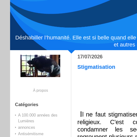
Déshabiller l’humanité. Elle est si belle quand ell
et autres
17/07/2026
Stigmatisation
À propos
Catégories
I
l ne faut stigmatis
A 100.000 années des
religieux. C’est c
Lumières
annonces
condamner les se
Antisémitisme
regroupent plusieurs 