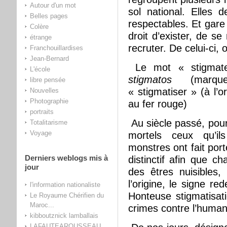
Autour d'un mot
sol national. Elles d
Belles pages
respectables. Et gare à
Colère
droit d’exister, de se
étrange
recruter. De celui-ci, o
Franchouillardises
Jean-Bernard
Le mot « stigmate 
L'école
stigmatos
(marque
libre pensée
« stigmatiser » (à l’o
Nouvelles
Photographie
au fer rouge)
portraits
Au siècle passé, pou
Totalitarisme
Voyage
mortels ceux qu’ils
monstres ont fait por
Derniers weblogs mis à
distinctif afin que c
jour
des êtres nuisibles
l’origine, le signe red
l'information nationaliste
Honteuse stigmatisat
Le Royaume Chérifien du
Maroc...
crimes contre l’human
kibboutznick lamballais
LAFAUTEAROUSSEAU